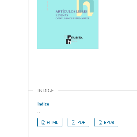
INDICE
Índice
. .
HTML
PDF
EPUB