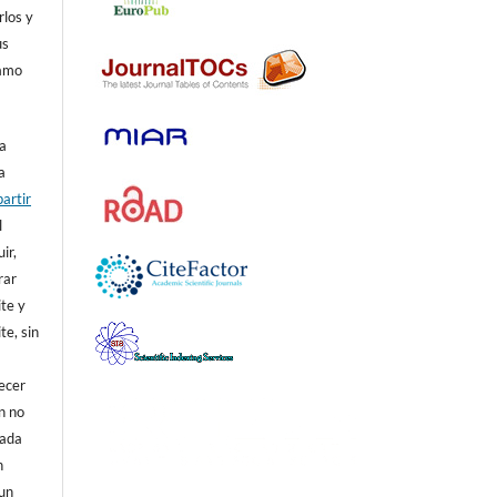
rlos y
us
lamo
la
a
artir
l
ir,
rar
ite y
te, sin
ecer
n no
cada
n
 un