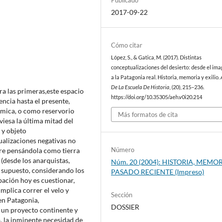
2017-09-22
Cómo citar
López, S., & Gatica, M. (2017). Distintas
conceptualizaciones del desierto: desde el ima
a la Patagonia real. Historia, memoria y exilio.
De La Escuela De Historia
, (20), 215–236.
ra las primeras,este espacio
https://doi.org/10.35305/aeh.v0i20.214
encia hasta el presente,
ómica, o como reservorio
Más formatos de cita
viesa la última mitad del
 y objeto
ualizaciones negativas no
Número
rre pensándola como tierra
 (desde los anarquistas,
Núm. 20 (2004): HISTORIA, MEMOR
 supuesto, considerando los
PASADO RECIENTE (Impreso)
pación hoy es cuestionar,
implica correr el velo y
Sección
en Patagonia,
DOSSIER
 un proyecto continente y
a, la inminente necesidad de