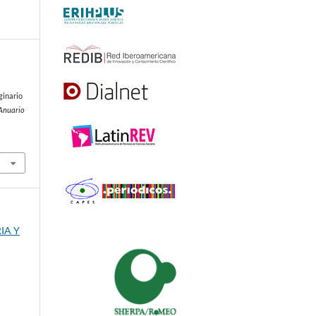
ginario
Anuario
IA Y