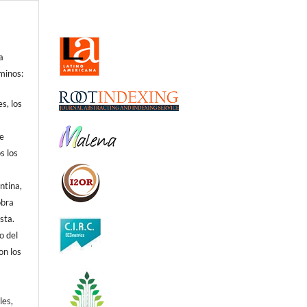
a
minos:
s, los
de
s los
ntina,
obra
sta.
o del
on los
s
les,