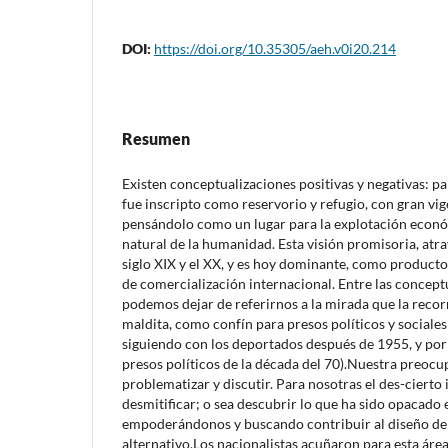
DOI:
https://doi.org/10.35305/aeh.v0i20.214
Resumen
Existen conceptualizaciones positivas y negativas: pa
fue inscripto como reservorio y refugio, con gran vig
pensándolo como un lugar para la explotación econ
natural de la humanidad. Esta visión promisoria, atra
siglo XIX y el XX, y es hoy dominante, como producto
de comercialización internacional. Entre las concept
podemos dejar de referirnos a la mirada que la reco
maldita, como confín para presos políticos y sociales
siguiendo con los deportados después de 1955, y por
presos políticos de la década del 70).Nuestra preocu
problematizar y discutir. Para nosotras el des-cierto 
desmitificar; o sea descubrir lo que ha sido opacado 
empoderándonos y buscando contribuir al diseño de
alternativo.Los nacionalistas acuñaron para esta áre