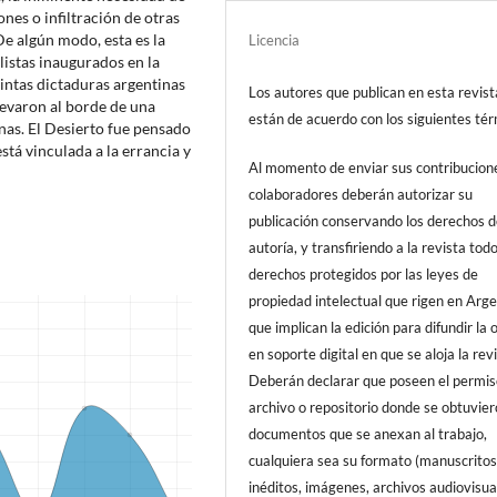
nes o infiltración de otras
 De algún modo, esta es la
Licencia
listas inaugurados en la
tintas dictaduras argentinas
Los autores que publican en esta revist
llevaron al borde de una
están de acuerdo con los siguientes tér
as. El Desierto fue pensado
tá vinculada a la errancia y
Al momento de enviar sus contribucione
colaboradores deberán autorizar su
publicación conservando los derechos 
autoría, y transfiriendo a la revista todo
derechos protegidos por las leyes de
propiedad intelectual que rigen en Arge
que implican la edición para difundir la 
en soporte digital en que se aloja la revi
Deberán declarar que poseen el permis
archivo o repositorio donde se obtuvier
documentos que se anexan al trabajo,
cualquiera sea su formato (manuscrito
inéditos, imágenes, archivos audiovisua