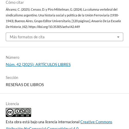
Cómo citar
Álvarez, C. (2025). Ceruso, D. y Piro Mittelman, G. (2024). La columna vertebral del
sindicalismo argentino. Una historia social y política de la Unión Ferroviaria (1930-
1943), Buenos Aires, Grupo Editor Universitario, [120 páginas].
Anuario De La Escuela
De Historia
, (42). https://doi.org/10.35305/aeh.vi42.449
Más formatos de cita
Número
Núm. 42 (2025): ARTÍCULOS LIBRES
Sección
RESEÑAS DE LIBROS
Licencia
Esta obra está bajo una licencia internacional
Creative Commons
Atribución-NoComercial-CompartirIgual 4.0
.