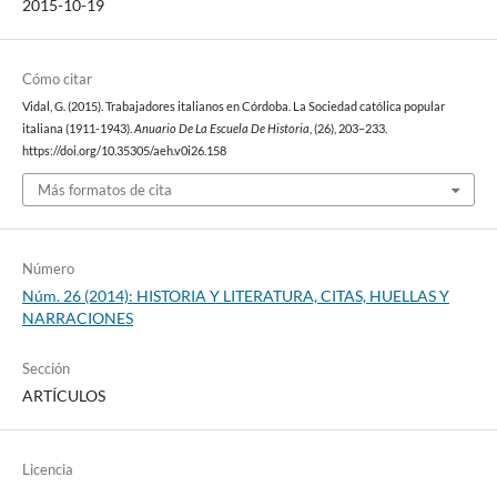
2015-10-19
Cómo citar
Vidal, G. (2015). Trabajadores italianos en Córdoba. La Sociedad católica popular
italiana (1911-1943).
Anuario De La Escuela De Historia
, (26), 203–233.
https://doi.org/10.35305/aeh.v0i26.158
Más formatos de cita
Número
Núm. 26 (2014): HISTORIA Y LITERATURA, CITAS, HUELLAS Y
NARRACIONES
Sección
ARTÍCULOS
Licencia