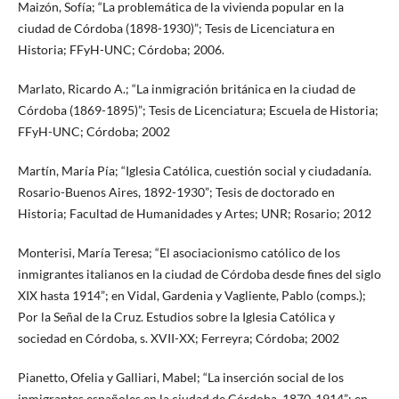
Maizón, Sofía; “La problemática de la vivienda popular en la
ciudad de Córdoba (1898-1930)”; Tesis de Licenciatura en
Historia; FFyH-UNC; Córdoba; 2006.
Marlato, Ricardo A.; “La inmigración británica en la ciudad de
Córdoba (1869-1895)”; Tesis de Licenciatura; Escuela de Historia;
FFyH-UNC; Córdoba; 2002
Martín, María Pía; “Iglesia Católica, cuestión social y ciudadanía.
Rosario-Buenos Aires, 1892-1930”; Tesis de doctorado en
Historia; Facultad de Humanidades y Artes; UNR; Rosario; 2012
Monterisi, María Teresa; “El asociacionismo católico de los
inmigrantes italianos en la ciudad de Córdoba desde fines del siglo
XIX hasta 1914”; en Vidal, Gardenia y Vagliente, Pablo (comps.);
Por la Señal de la Cruz. Estudios sobre la Iglesia Católica y
sociedad en Córdoba, s. XVII-XX; Ferreyra; Córdoba; 2002
Pianetto, Ofelia y Galliari, Mabel; “La inserción social de los
inmigrantes españoles en la ciudad de Córdoba, 1870-1914”; en