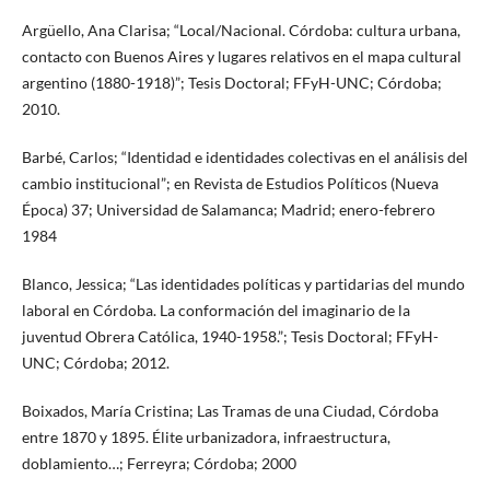
Argüello, Ana Clarisa; “Local/Nacional. Córdoba: cultura urbana,
contacto con Buenos Aires y lugares relativos en el mapa cultural
argentino (1880-1918)”; Tesis Doctoral; FFyH-UNC; Córdoba;
2010.
Barbé, Carlos; “Identidad e identidades colectivas en el análisis del
cambio institucional”; en Revista de Estudios Políticos (Nueva
Época) 37; Universidad de Salamanca; Madrid; enero-febrero
1984
Blanco, Jessica; “Las identidades políticas y partidarias del mundo
laboral en Córdoba. La conformación del imaginario de la
juventud Obrera Católica, 1940-1958.”; Tesis Doctoral; FFyH-
UNC; Córdoba; 2012.
Boixados, María Cristina; Las Tramas de una Ciudad, Córdoba
entre 1870 y 1895. Élite urbanizadora, infraestructura,
doblamiento…; Ferreyra; Córdoba; 2000