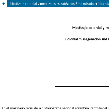
Mestizaje colonial y mestizajes estratégicos. Una mirada crítica a l