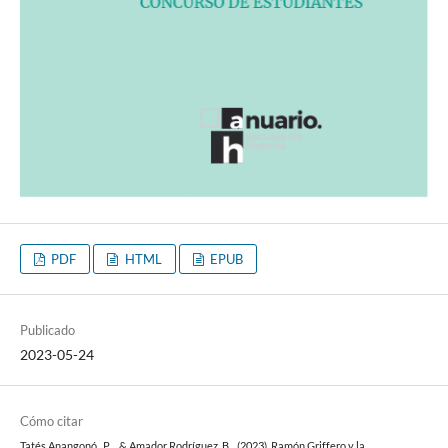
PDF
HTML
EPUB
Publicado
2023-05-24
Cómo citar
Tatés Anangonó , P. ., & Amador Rodríguez, B. . (2023). Ramón Griffero y la