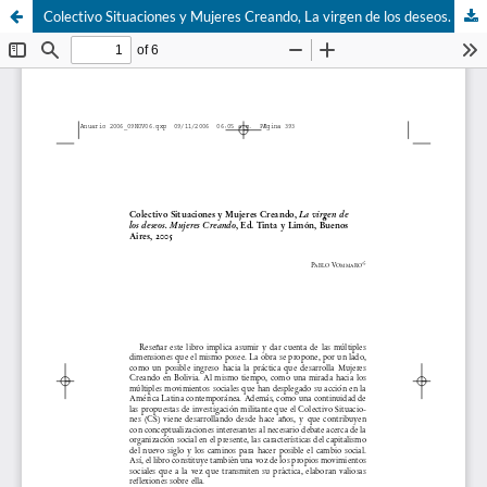
Colectivo Situaciones y Mujeres Creando, La virgen de los deseos. Mujeres Creando, Ed. Tinta y Limón, Buenos Aires, 2005